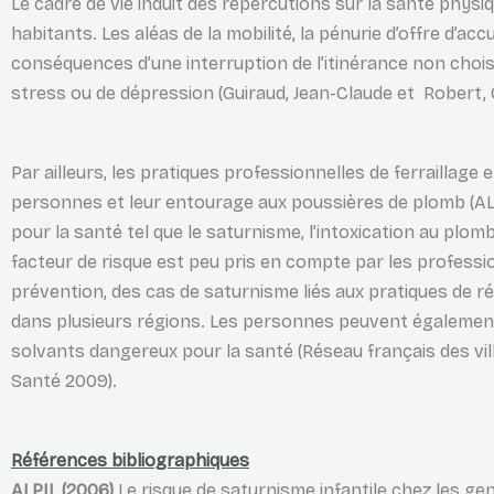
Le cadre de vie induit des répercutions sur la santé phys
habitants. Les aléas de la mobilité, la pénurie d’offre d’accu
conséquences d’une interruption de l’itinérance non cho
stress ou de dépression (Guiraud, Jean-Claude et Robert,
Par ailleurs, les pratiques professionnelles de ferraillag
personnes et leur entourage aux poussières de plomb (AL
pour la santé tel que le saturnisme, l’intoxication au plomb
facteur de risque est peu pris en compte par les professi
prévention, des cas de saturnisme liés aux pratiques de r
dans plusieurs régions. Les personnes peuvent également
solvants dangereux pour la santé (Réseau français des vil
Santé 2009).
Références bibliographiques
ALPIL (2006)
Le risque de saturnisme infantile chez les g