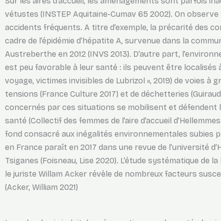
Sur les aires d’accueil, les aménagements sont parfois in
vétustes (INSTEP Aquitaine-Cumav 65 2002). On observe a
accidents fréquents. A titre d’exemple, la précarité des c
cadre de l’épidémie d’hépatite A, survenue dans la commu
Austreberthe en 2012 (INVS 2013). D’autre part, l’environ
est peu favorable à leur santé : ils peuvent être localisés 
voyage, victimes invisibles de Lubrizol », 2019) de voies à 
tensions (France Culture 2017) et de déchetteries (Guirau
concernés par ces situations se mobilisent et défendent le
santé (Collectif des femmes de l’aire d’accueil d’Hellemmes
fond consacré aux inégalités environnementales subies par
en France paraît en 2017 dans une revue de l’université d
Tsiganes (Foisneau, Lise 2020). L’étude systématique de la 
le juriste Willam Acker révèle de nombreux facteurs suscep
(Acker, William 2021)