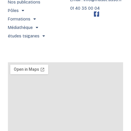
Nos publications
01 40 35 00 04
Pôles
F
a
Formations
c
Médiathèque
e
b
études tsiganes
o
o
k
-
f