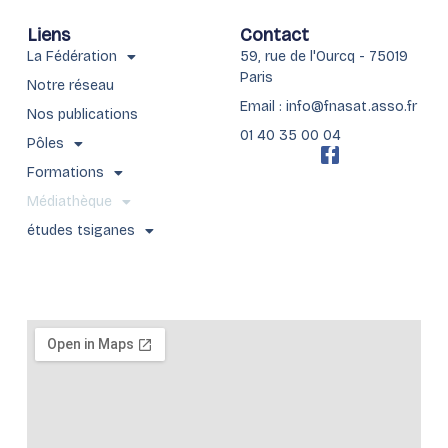
Liens
Contact
La Fédération
59, rue de l'Ourcq - 75019
Paris
Notre réseau
Email : info@fnasat.asso.fr
Nos publications
01 40 35 00 04
Pôles
F
a
Formations
c
Médiathèque
e
b
études tsiganes
o
o
k
-
f