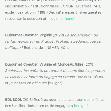
Dhume, Fabrice
(2012) La ”classe à la cave”, un exemple de
discrimination institutionnalisée ». CNDP : Diversité : ville,
école intégration, n° 168 (Des différences (im)pertinentes,
retour sur la question ethnique)
[en ligne]
Dufournet Coestier, Virginie
(2022)
La scolarisation de
l’enfant-voyageur en France : Problème pédagogique ou
politique ?
Éditions de l’INSHEA, 401 p.
Dufournet Coestier, Virginie et Monceau, Gilles
(2019)
Scolariser les enfants en tentant de contrôler les parents.
Le cas des enfants du voyage en France.
Revue Sociétés
et jeunesses en difficulté [en ligne]
EDUSCOL
(2016) Repères pour la scolarisation des enfants
des familles itinérantes et de voyageurs
[en ligne]