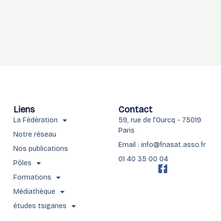
Liens
Contact
La Fédération
59, rue de l'Ourcq - 75019
Paris
Notre réseau
Email : info@fnasat.asso.fr
Nos publications
01 40 35 00 04
Pôles
F
a
Formations
c
Médiathèque
e
b
études tsiganes
o