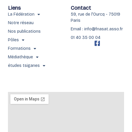
Liens
Contact
La Fédération
59, rue de l'Ourcq - 75019
Paris
Notre réseau
Email : info@fnasat.asso.fr
Nos publications
01 40 35 00 04
Pôles
F
a
Formations
c
Médiathèque
e
b
études tsiganes
o
o
k
-
f