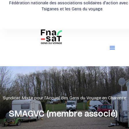
Aller
Fédération nationale des associations solidaires d'action avec
Tsiganes et les Gens du voyage
au
contenu
Syndicat Mixte pour l’Accueil des Gens du Voyage en Charente
SMAGVC (membre associé)