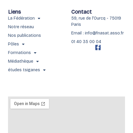
Liens
Contact
La Fédération
59, rue de l'Ourcq - 75019
Paris
Notre réseau
Email : info@fnasat.asso.fr
Nos publications
01 40 35 00 04
Pôles
F
a
Formations
c
Médiathèque
e
b
études tsiganes
o
o
k
-
f