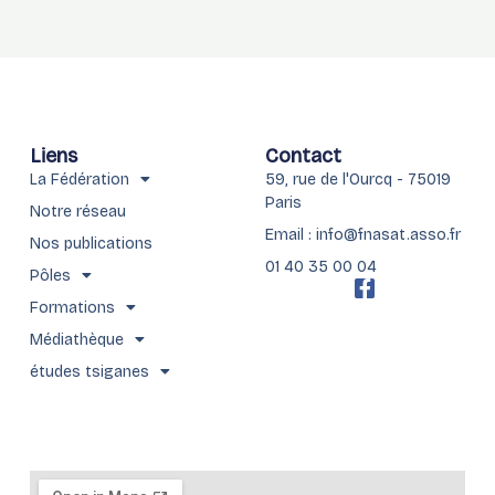
Liens
Contact
La Fédération
59, rue de l'Ourcq - 75019
Paris
Notre réseau
Email : info@fnasat.asso.fr
Nos publications
01 40 35 00 04
Pôles
F
a
Formations
c
Médiathèque
e
b
études tsiganes
o
o
k
-
f