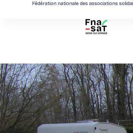
Fédération nationale des associations solida
Aller
au
contenu