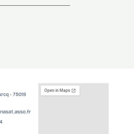
Ourcq - 75019
fnasat.asso.fr
04