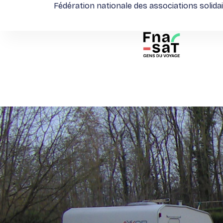
Fédération nationale des associations solida
Aller
au
contenu