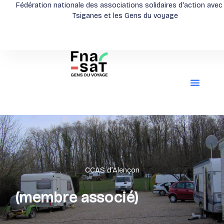
Aller
Fédération nationale des associations solidaires d'action avec
Tsiganes et les Gens du voyage
au
contenu
CCAS d’Alençon
(membre associé)