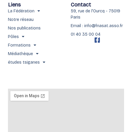
Liens
Contact
La Fédération
59, rue de l'Ourcq - 75019
Paris
Notre réseau
Email : info@fnasat.asso.fr
Nos publications
01 40 35 00 04
Pôles
F
a
Formations
c
Médiathèque
e
b
études tsiganes
o
o
k
-
f