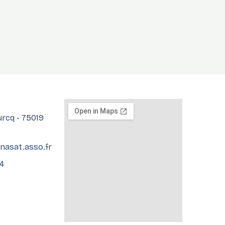
Ourcq - 75019
fnasat.asso.fr
04