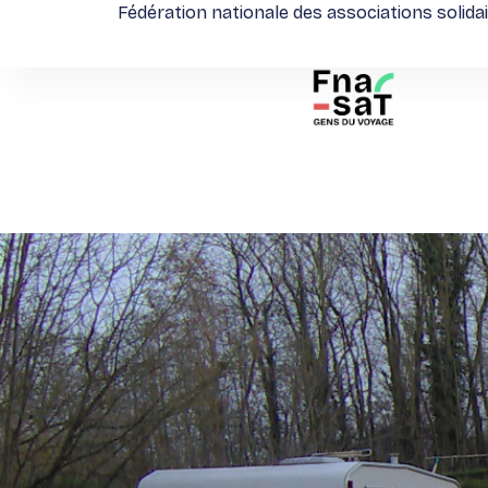
Fédération nationale des associations solida
Aller
au
contenu