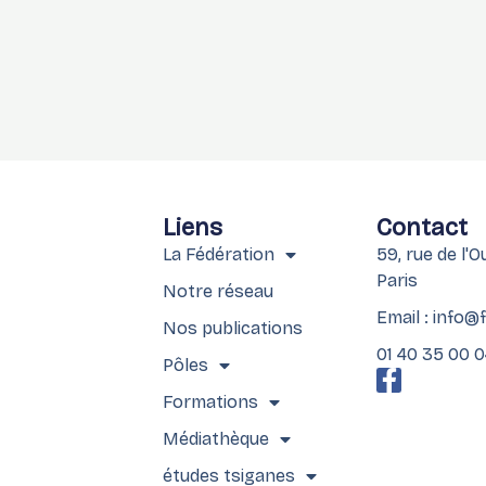
Liens
Contact
La Fédération
59, rue de l'
Paris
Notre réseau
Email : info@
Nos publications
01 40 35 00 
Pôles
F
a
Formations
c
Médiathèque
e
b
études tsiganes