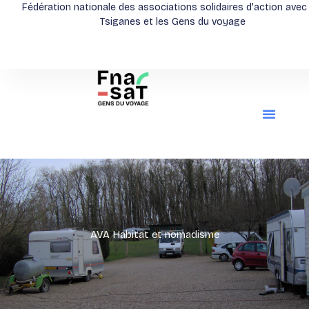
Aller
Fédération nationale des associations solidaires d'action avec
Tsiganes et les Gens du voyage
au
contenu
AVA Habitat et nomadisme