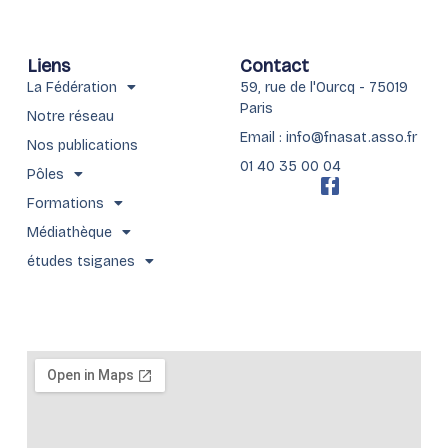
Liens
Contact
La Fédération
59, rue de l'Ourcq - 75019
Paris
Notre réseau
Email : info@fnasat.asso.fr
Nos publications
01 40 35 00 04
Pôles
F
a
Formations
c
Médiathèque
e
b
études tsiganes
o
o
k
-
f