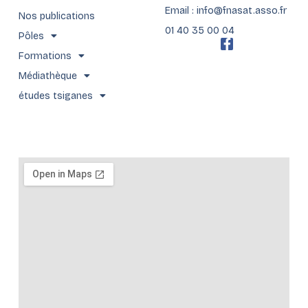
Email : info@fnasat.asso.fr
Nos publications
01 40 35 00 04
Pôles
F
a
Formations
c
Médiathèque
e
b
études tsiganes
o
o
k
-
f