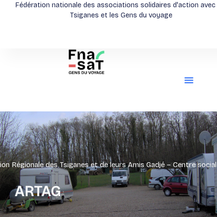
Aller
Fédération nationale des associations solidaires d'action avec
Tsiganes et les Gens du voyage
au
contenu
ion Régionale des Tsiganes et de leurs Amis Gadjé – Centre social 
ARTAG