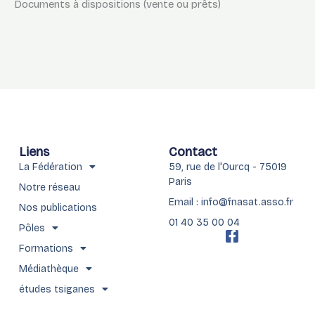
Documents à dispositions (vente ou prêts)
Liens
Contact
La Fédération
59, rue de l'Ourcq - 75019
Paris
Notre réseau
Email : info@fnasat.asso.fr
Nos publications
01 40 35 00 04
Pôles
F
a
Formations
c
Médiathèque
e
b
études tsiganes
o
o