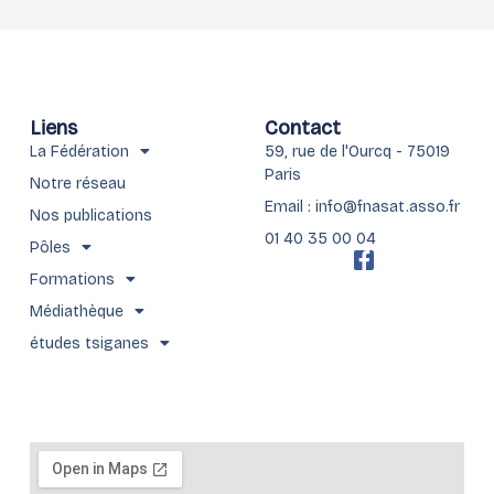
Liens
Contact
La Fédération
59, rue de l'Ourcq - 75019
Paris
Notre réseau
Email : info@fnasat.asso.fr
Nos publications
01 40 35 00 04
Pôles
F
a
Formations
c
Médiathèque
e
b
études tsiganes
o
o
k
-
f