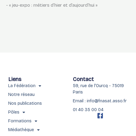
- « jeu-expo : métiers d’hier et d’aujourd’hui »
Liens
Contact
La Fédération
59, rue de l'Ourcq - 75019
Paris
Notre réseau
Email : info@fnasat.asso.fr
Nos publications
01 40 35 00 04
Pôles
F
a
Formations
c
Médiathèque
e