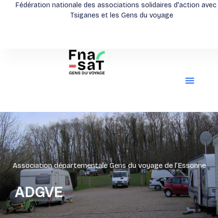
Aller
Fédération nationale des associations solidaires d'action avec
Tsiganes et les Gens du voyage
au
contenu
Association départementale Gens du voyage de l’Essonne
ADGVE