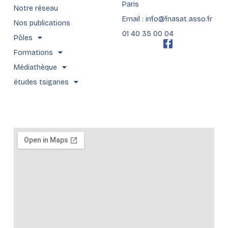
Paris
Notre réseau
Email : info@fnasat.asso.fr
Nos publications
01 40 35 00 04
Pôles
F
a
Formations
c
Médiathèque
e
b
études tsiganes
o
o
k
-
f