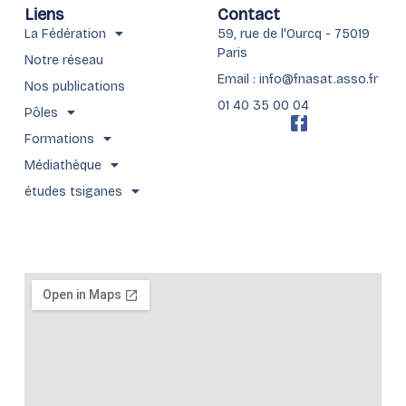
Liens
Contact
La Fédération
59, rue de l'Ourcq - 75019
Paris
Notre réseau
Email : info@fnasat.asso.fr
Nos publications
01 40 35 00 04
Pôles
F
a
Formations
c
Médiathèque
e
b
études tsiganes
o
o
k
-
f