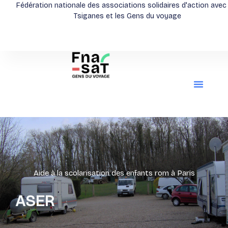
Aller
Fédération nationale des associations solidaires d'action avec
Tsiganes et les Gens du voyage
au
contenu
Aide à la scolarisation des enfants rom à Paris
ASER