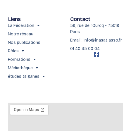
Liens
Contact
La Fédération
59, rue de l'Ourcq - 75019
Paris
Notre réseau
Email : info@fnasat.asso.fr
Nos publications
01 40 35 00 04
Pôles
F
a
Formations
c
Médiathèque
e
b
études tsiganes
o
o
k
-
f